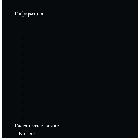
Информация
Оплата и порядок работ
Гарантия
Доставка и монтаж
О компании
Галерея работ
Блог
Ремонт столешницы из камня в Туле
Стать партнером
">
Реквизиты
Замена столешницы
Установка столешницы из камня
Изготовление столешниц из камня
FAQ (Вопрос-ответ)
Рассчитать стоимость
Контакты
">