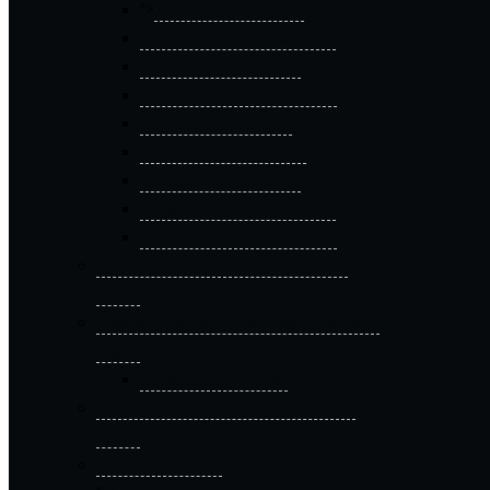
Белые столешницы
">
Столешницы под мрамор
Черные столешницы
Столешницы с раковиной
Серые столешницы
Круглые столешницы
Темные столешницы
Квадратные столешницы
Коричневые столешницы
Подоконники из искусственного
камня
Раковины и мойки из искусственного
камня
Фермерские мойки
Барные стойки из искусственного
камня
Панели для стен