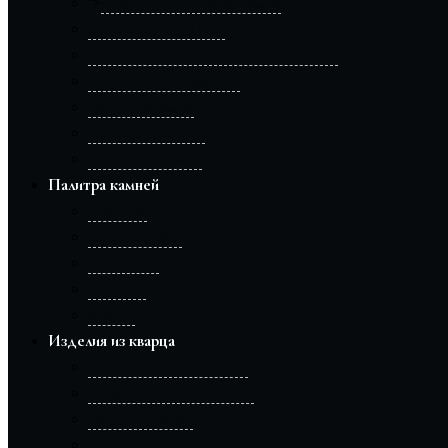
Столы и столики из камня
">
Душевые поддоны
Лестницы и ступени из камня в Туле
Порталы для каминов
Ванны из камня
Стойки ресепшн
Фартук из камня
Палитра камней
Grandex
Hyundai L&C
HI-MACS
Tristone
Staron
Изделия из кварца
Столешницы из кварца
Подоконники из кварца
Барные стойки
Мойки и раковины